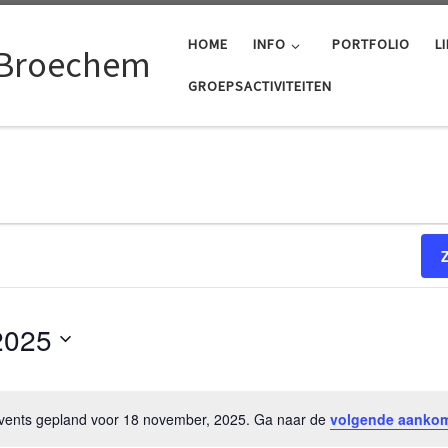
HOME
INFO
PORTFOLIO
L
 Broechem
GROEPSACTIVITEITEN
, 2025
2025
ents gepland voor 18 november, 2025. Ga naar de
volgende aanko
N