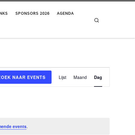
INKS
SPONSORS 2026
AGENDA
Search
E
ZOEK NAAR EVENTS
Lijst
Maand
Dag
v
e
n
t
w
e
mende events
.