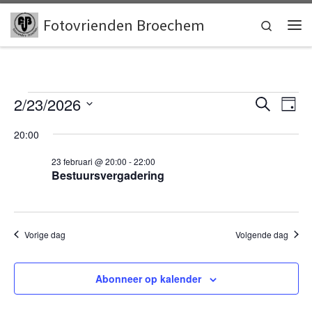
Skip to content
Fotovrienden Broechem
Search
Me
Events for 23 februari, 2026
E
E
2/23/2026
Z
D
o
v
S
a
v
e
20:00
e
g
e
k
l
e
e
23 februari @ 20:00
-
22:00
n
e
n
Bestuursvergadering
c
n
t
t
e
w
t
e
e
r
s
Vorige dag
Volgende dag
e
e
e
S
r
n
Abonneer op kalender
d
e
g
a
t