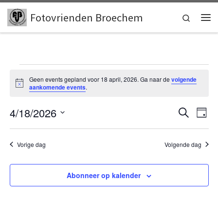
Skip to content
Fotovrienden Broechem
Search
Me
Events for 18 april, 2026
Geen events gepland voor 18 april, 2026. Ga naar de
volgende
N
aankomende events
.
o
t
E
E
4/18/2026
i
Z
D
c
o
v
e
S
a
v
e
e
g
e
k
l
Vorige dag
Volgende dag
e
e
n
e
n
c
n
t
t
Abonneer op kalender
e
w
t
e
e
r
s
e
e
e