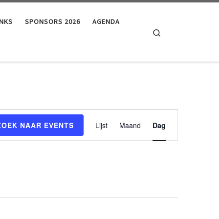
INKS
SPONSORS 2026
AGENDA
Search
E
ZOEK NAAR EVENTS
Lijst
Maand
Dag
v
e
n
t
w
e