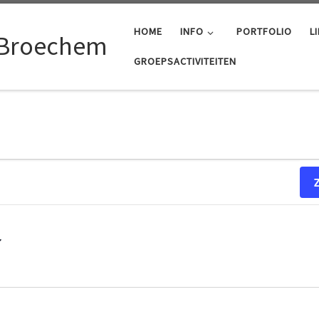
HOME
INFO
PORTFOLIO
L
 Broechem
GROEPSACTIVITEITEN
6